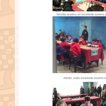
Nicoĺás acadou un excelente noveno
p
Adrián, outro excelente noveno 