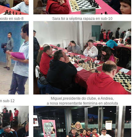
osto en sub-8
Sara foi a séptima rapaza en sub-10
Miguel,presidente do clube, e Andrea,
en sub-12
a nosa representante feminina en absoluta